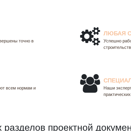
ЛЮБАЯ 
вершены точно в
Успешно раб
строительств
СПЕЦИА
ют всем нормам и
Наши экспер
практических
х разделов проектной докуме