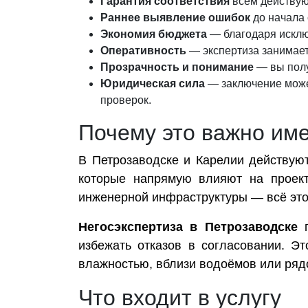
Гарантия соответствия
всем действую
Раннее выявление ошибок
до начала 
Экономия бюджета
— благодаря исклю
Оперативность
— экспертиза занимает 
Прозрачность и понимание
— вы полу
Юридическая сила
— заключение может
проверок.
Почему это важно им
В Петрозаводске и Карелии действуют
которые напрямую влияют на проект
инженерной инфраструктуры — всё это 
Негосэкспертиза в Петрозаводске
п
избежать отказов в согласовании. Э
влажностью, вблизи водоёмов или ря
Что входит в услугу