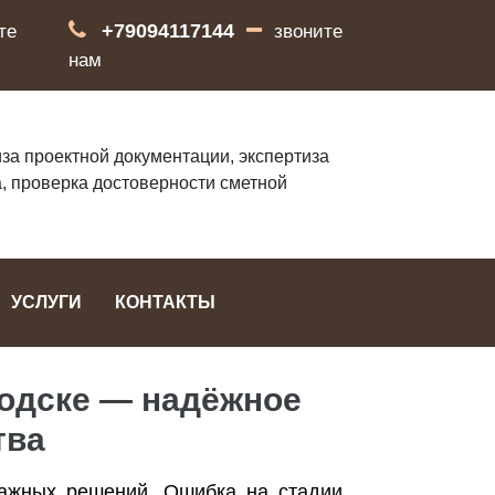
+79094117144
те
звоните
нам
за проектной документации, экспертиза
, проверка достоверности сметной
УСЛУГИ
КОНТАКТЫ
водске — надёжное
тва
важных решений. Ошибка на стадии