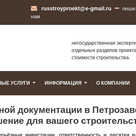
russtroyproekt@e-gmail.ru
пиши
нам
негосударственная эксперти
отдельных разделов проекта
стоимости строительства.
НЫЕ УСЛУГИ
ИНФОРМАЦИЯ
О КОМПАНИИ
тной документации в Петроза
ение для вашего строительс
рьёзные инвестиции, ответственность и десятки 