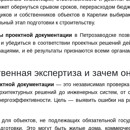
ожет обернуться срывом сроков, перерасходом бюдж
иков и собственников объектов в Карелии выбир
ьный этап подготовки к строительству.
ы проектной документации
в Петрозаводске позв
 и убедиться в соответствии проектных решений д
ациями, и её результаты признаются всеми органам
твенная экспертиза и зачем о
ектной документации
— это независимая проверка 
архитектурных решений до инженерных систем, от
энергоэффективности. Цель — выявить ошибки на ра
а для объектов, не подлежащих обязательной госу
одготовки. Это могут быть жилые дома, коммерче