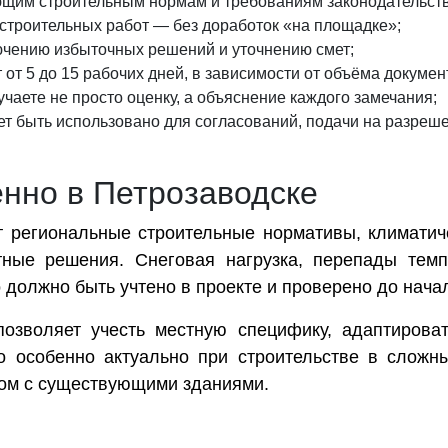
щим строительным нормам и требованиям законодательств
строительных работ — без доработок «на площадке»;
чению избыточных решений и уточнению смет;
от 5 до 15 рабочих дней, в зависимости от объёма докумен
чаете не просто оценку, а объяснение каждого замечания;
 быть использовано для согласований, подачи на разрешен
енно в Петрозаводске
 региональные строительные нормативы, климатиче
ные решения. Снеговая нагрузка, перепады темпе
должно быть учтено в проекте и проверено до начал
озволяет учесть местную специфику, адаптирова
то особенно актуально при строительстве в сложн
дом с существующими зданиями.