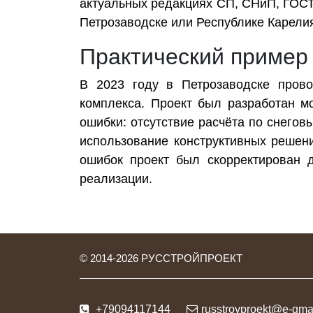
актуальных редакциях СП, СНиП, ГОСТ,
Петрозаводске или Республике Карелия
Практический пример
В 2023 году в Петрозаводске прово
комплекса. Проект был разработан м
ошибки: отсутствие расчёта по снегов
использование конструктивных решен
ошибок проект был скорректирован д
реализации.
© 2014-
2026
РУССТРОЙПРОЕКТ
+79094117144
russtroyproekt@e-gmai