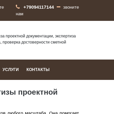
+79094117144
те
звоните
нам
за проектной документации, экспертиза
, проверка достоверности сметной
УСЛУГИ
КОНТАКТЫ
тизы проектной
тов любого масштаба. Она помогает